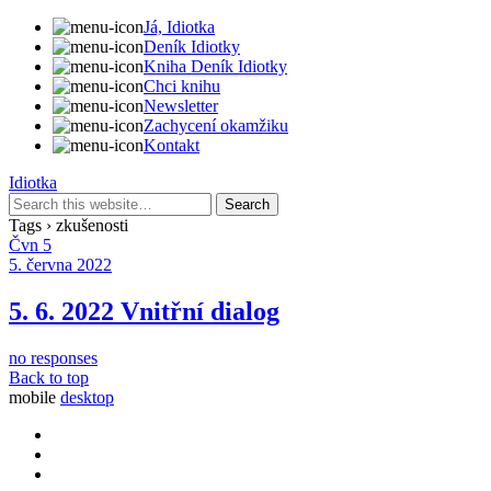
Já, Idiotka
Deník Idiotky
Kniha Deník Idiotky
Chci knihu
Newsletter
Zachycení okamžiku
Kontakt
Idiotka
Tags › zkušenosti
Čvn
5
5. června 2022
5. 6. 2022 Vnitřní dialog
no responses
Back to top
mobile
desktop