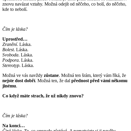
znovu navázat vztahy. Možná odejít od něčeho, co bolí, do něčeho,
kde to nebolí.
Čím je láska?
Uprostřed…
Zranění
. Láska.
Bolest
. Láska.
Svoboda
. Láska.
Podpora
. Láska.
Stereotyp
. Láska.
Možná ve vás navždy
zůstane
. Možná ten šrám, který vám říká, že
nejste dost dobří
. Možná ten, že dal
přednost před vámi někomu
jinému
.
Co když máte strach, že už nikdy znovu?
Čím je láska?
Na konci…
Čirá láska. Ta, co opravdu zůstává. A pamatujete si ji navěky.