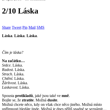
2/10 Láska
Share
Tweet
Pin
Mail
SMS
Láska
.
Láska
.
Láska
.
Čím je láska?
Na začátku…
Srdce
. Láska.
Radost
. Láska.
Strach
. Láska.
Chtění
. Láska.
Žárlivost
. Láska.
Laskavost
. Láska.
Spousta
protikladů
, jaké jsou také ve
mně
.
Bojíte se, že
ztratíte
. Možná
dusíte
.
Možná chcete něco, kdy on však chce něco jiného. Možná místo
upřímnosti hledáte jinde. Možná je dnes příliš snadné se seznámit…