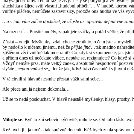
ukrývající stromy. Ten odraz je živý. Listy se pohybují a vy byste si 
sluchátka a žijete svůj vlastní „hudební příběh“… V hudbě, kterou vám
vnitřně pláčete, nemůžete zastavit slzy, protože ona hudba ve vás v
…a v tom vám začne docházet, že už jste asi opravdu definitivně sam
Na rozcestí… Prosíte anděly, zapalujete svíčky a pořád věříte, že přij
Zůstat – odejít. Myšlenky, zdali chcete ztratit to, o čem jste si mysleli
by nedošlo k ničemu jinému, než že
přijde jiná
…tak snadno nahraditel
zjištěnou věcí vnitřně tak moc ranil? Co když si vzpomenete, jak jste 
a přitom dnes už nečekáte vůbec, neptáte se, rezignujete? Co když si ve
Vždyť nemáte prsa, máte velký zadek, absolutně nesportovní postavu…
slyšíte „
neporovnávej se
„. Jenže jak, když tráví čas raději s jinými
V té chvíli si hlavně nesmíte přestat vážit sami sebe…
Ale přece ani já nejsem dokonalá…
Už se to nedá poslouchat. V hlavě neustálé myšlenky, hlasy, prosby. 
Milujte se
. Byť to zní sebevíc kýčovitě, milujte se. Od toho láska e
Kéž bych ji i já uměla tak správně docenit. Kéž bych znala správno