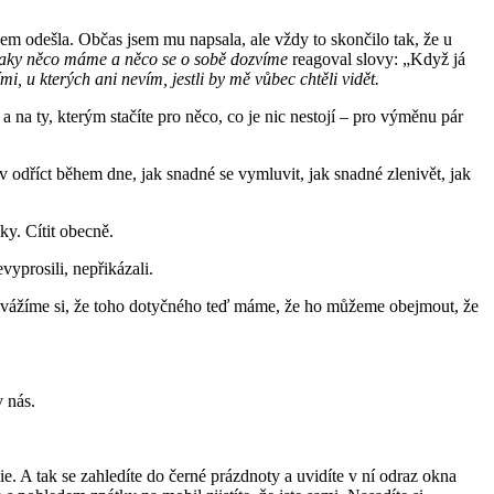
sem odešla. Občas jsem mu napsala, ale vždy to skončilo tak, že u
 taky něco máme a něco se o sobě dozvíme
reagoval slovy: „Když já
ími, u kterých ani nevím, jestli by mě vůbec chtěli vidět.
as, a na ty, kterým stačíte pro něco, co je nic nestojí – pro výměnu pár
iv odříct během dne, jak snadné se vymluvit, jak snadné zlenivět, jak
ky. Cítit obecně.
vyprosili, nepřikázali.
nevážíme si, že toho dotyčného teď máme, že ho můžeme obejmout, že
 nás.
e. A tak se zahledíte do černé prázdnoty a uvidíte v ní odraz okna