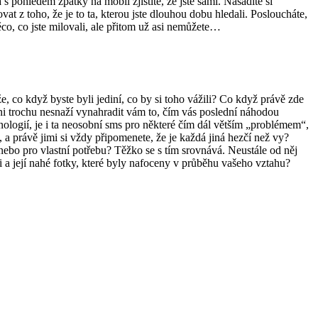
s pohledem zpátky na mobil zjistíte, že jste sami. Nasadíte si
t z toho, že je to ta, kterou jste dlouhou dobu hledali. Posloucháte,
o, co jste milovali, ale přitom už asi nemůžete…
enže, co když byste byli jediní, co by si toho vážili? Co když právě zde
i trochu nesnaží vynahradit vám to, čím vás poslední náhodou
hnologií, je i ta neosobní sms pro některé čím dál větším „problémem“,
, a právě jimi si vždy připomenete, že je každá jiná hezčí než vy?
ebo pro vlastní potřebu? Těžko se s tím srovnává. Neustále od něj
 a její nahé fotky, které byly nafoceny v průběhu vašeho vztahu?