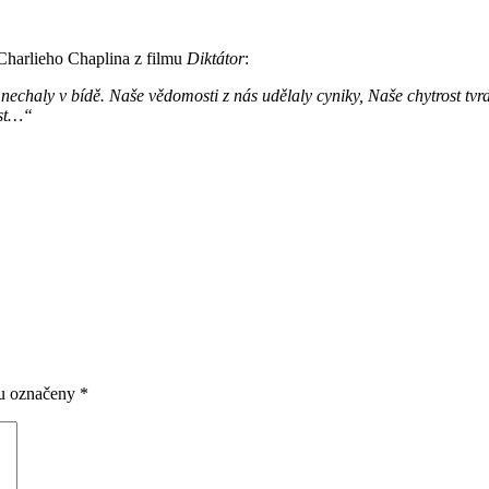
 Charlieho Chaplina z filmu
Diktátor
:
ás nechaly v bídě. Naše vědomosti z nás udělaly cyniky, Naše chytrost tvr
ost…“
ou označeny
*