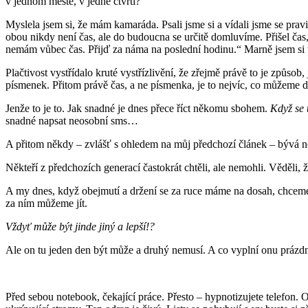
v jednom městě, v jedné čtvrti?
Myslela jsem si, že mám kamaráda. Psali jsme si a vídali jsme se prav
obou nikdy není čas, ale do budoucna se určitě domluvíme. Přišel čas
nemám vůbec čas. Přijď za náma na poslední hodinu.“ Marně jsem si t
Plačtivost vystřídalo kruté vystřízlivění, že zřejmě právě to je způsob, 
písmenek. Přitom právě čas, a ne písmenka, je to nejvíc, co můžem
Jenže to je to. Jak snadné je dnes přece říct někomu sbohem.
Když se t
snadné napsat neosobní sms…
A přitom někdy – zvlášť s ohledem na můj předchozí článek – bývá neu
Někteří z předchozích generací častokrát chtěli, ale nemohli. Věděli, ž
A my dnes, když obejmutí a držení se za ruce máme na dosah, chceme
za ním můžeme jít.
Vždyť může být jinde jiný a lepší!?
Ale on tu jeden den být může a druhý nemusí. A co vyplní onu prázdn
Před sebou notebook, čekající práce. Přesto – hypnotizujete telefon. 