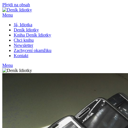
Přejdi na obsah
Menu
Já, Idiotka
Deník Idiotky
Kniha Deník Idiotky
Chci knihu
Newsletter
Zachycení okamžiku
Kontakt
Menu