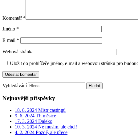
Komentář
*
Jméno
*
E-mail
*
Webová stránka
Uložit do prohlížeče jméno, e-mail a webovou stránku pro budou
Vyhledávání
Nejnovější příspěvky
18. 8. 2024 Mistr castingů
9. 6. 2024 Tři měsíce
17. 3. 2024 Daleko
10. 3. 2024 Ne musím, ale chci!
4. 2. 2024 Pozdě, ale přece