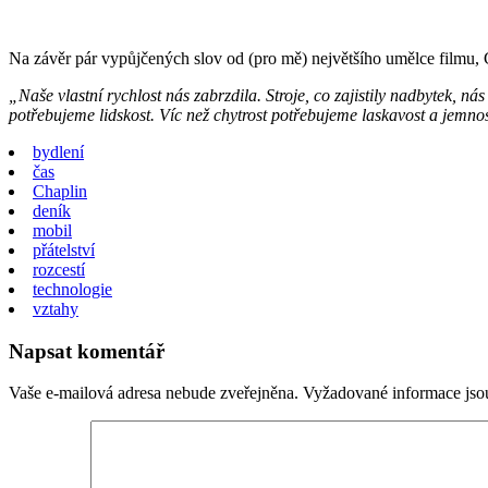
Na závěr pár vypůjčených slov od (pro mě) největšího umělce filmu,
„Naše vlastní rychlost nás zabrzdila. Stroje, co zajistily nadbytek, n
potřebujeme lidskost. Víc než chytrost potřebujeme laskavost a jemn
bydlení
čas
Chaplin
deník
mobil
přátelství
rozcestí
technologie
vztahy
Napsat komentář
Vaše e-mailová adresa nebude zveřejněna.
Vyžadované informace js