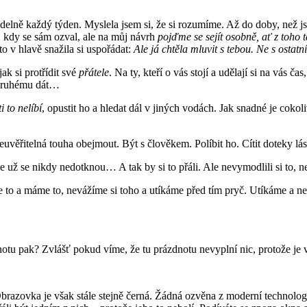
idelně každý týden. Myslela jsem si, že si rozumíme. Až do doby, než j
, kdy se sám ozval, ale na můj návrh
pojďme se sejít osobně, ať z toho
o v hlavě snažila si uspořádat:
Ale já chtěla mluvit s tebou. Ne s ostatn
jak si protřídit své
přátele
. Na ty, kteří o vás stojí a udělají si na vás č
e druhému dát…
i to nelíbí
, opustit ho a hledat dál v jiných vodách. Jak snadné je cokol
věřitelná touha obejmout. Být s člověkem. Políbit ho. Cítit doteky lás
e už se nikdy nedotknou… A tak by si to přáli. Ale nevymodlili si to, ne
 to a máme to, nevážíme si toho a utíkáme před tím pryč. Utíkáme a 
otu pak? Zvlášť pokud víme, že tu prázdnotu nevyplní nic, protože je v
Obrazovka je však stále stejně černá. Žádná ozvěna z moderní technologi