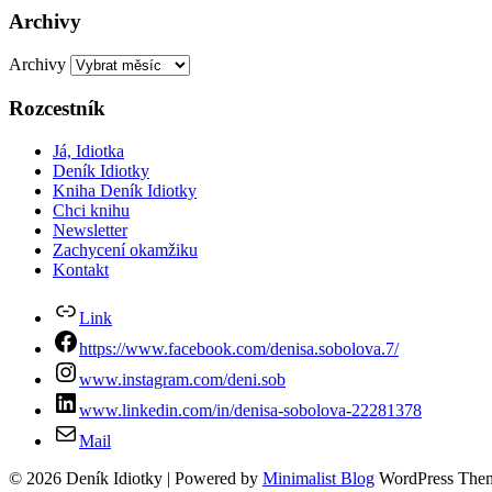
Archivy
Archivy
Rozcestník
Já, Idiotka
Deník Idiotky
Kniha Deník Idiotky
Chci knihu
Newsletter
Zachycení okamžiku
Kontakt
Link
https://www.facebook.com/denisa.sobolova.7/
www.instagram.com/deni.sob
www.linkedin.com/in/denisa-sobolova-22281378
Mail
© 2026 Deník Idiotky
| Powered by
Minimalist Blog
WordPress The