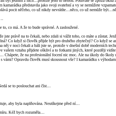
přáli být jedním z nich…protože jeho to nebolí. Podíváte se zpoza okna a 
 kamarádka představila jako svoji svatební a vy se nemůžete vzpamatova
yvolává pocit něčeho, co už nikdy nevrátíte…něco, co už nemůže být…něc
i…
de to, co má. A že to bude správné. A zasloužené.
, že jste právě na to čekali, nebo zdali si vážit toho, co máte a zůstat. J
ná? Co když si člověk přijde být pro druhého zbytečný? Co když se an
na něj v noci čekali a báli jste se, protože v dnešní době moderních tec
 vašem vztahu přijdete oškliví a to fotkami jiných, které později vidíte
 Chápete, že na profesionální focení nic moc. Ale na úkoly do školy n
 než s vámi? Opravdu člověk musí skousnout vše? I kamarádku s výhodami
Nedá se to poslouchat ani číst…
xistuje, aby byla naplňována. Neutíkejme před ní…
u míru. Kéž bych rozuměla…