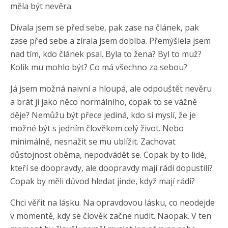
měla být nevěra.
Dívala jsem se před sebe, pak zase na článek, pak
zase před sebe a zírala jsem doblba. Přemýšlela jsem
nad tím, kdo článek psal. Byla to žena? Byl to muž?
Kolik mu mohlo být? Co má všechno za sebou?
Já jsem možná naivní a hloupá, ale odpouštět nevěru
a brát ji jako něco normálního, copak to se vážně
děje? Nemůžu být přece jediná, kdo si myslí, že je
možné být s jedním člověkem celý život. Nebo
minimálně, nesnažit se mu ublížit. Zachovat
důstojnost oběma, nepodvádět se. Copak by to lidé,
kteří se doopravdy, ale doopravdy mají rádi dopustili?
Copak by měli důvod hledat jinde, když mají rádi?
Chci věřit na lásku. Na opravdovou lásku, co neodejde
v momentě, kdy se člověk začne nudit. Naopak. V ten