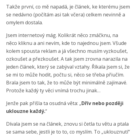
Takže první, co mě napadá, je článek, ke kterému jsem
se nedávno (počítám asi tak včera) celkem nevinně a
omylem dostala.
Jsem internetový mág. Kolikrát něco zmáčknu, na
něco kliknu a ani nevím, kde to najednou jsem. Všude
kolem spousta reklam a já všechno musím vyzkoušet,
ozkoušet a přezkoušet. A tak jsem zrovna narazila na
jeden článek, který se zabýval vztahy. Říkala jsem si, že
se mi to může hodit, počtu si, něco se třeba přiučím.
Brala jsem to tak, že to může být minimálně zajímavé.
Protože každý ty věci vnímá trochu jinak…
Jenže pak přišla ta osudná věta: „
Dřív nebo později
uklouzne každý.
“
Dívala jsem se na článek, znovu si četla tu větu a ptala
se sama sebe, jestli je to to, co myslím. To „uklouznutí“