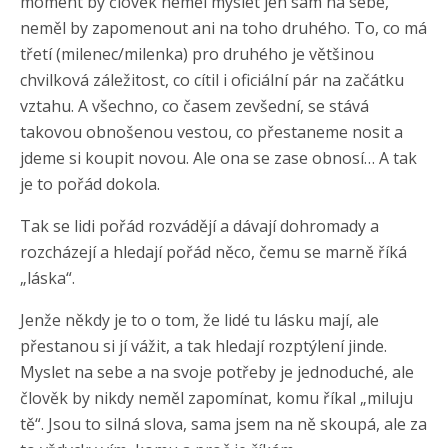
moment by člověk neměl myslet jen sám na sebe,
neměl by zapomenout ani na toho druhého. To, co má
třetí (milenec/milenka) pro druhého je většinou
chvilková záležitost, co cítil i oficiální pár na začátku
vztahu. A všechno, co časem zevšední, se stává
takovou obnošenou vestou, co přestaneme nosit a
jdeme si koupit novou. Ale ona se zase obnosí… A tak
je to pořád dokola.
Tak se lidi pořád rozvádějí a dávají dohromady a
rozcházejí a hledají pořád něco, čemu se marně říká
„láska“.
Jenže někdy je to o tom, že lidé tu lásku mají, ale
přestanou si jí vážit, a tak hledají rozptýlení jinde.
Myslet na sebe a na svoje potřeby je jednoduché, ale
člověk by nikdy neměl zapomínat, komu říkal „miluju
tě“. Jsou to silná slova, sama jsem na ně skoupá, ale za