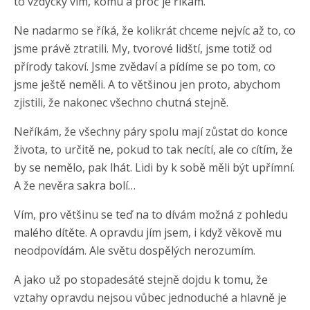
to vždycky vím, komu a proč je říkám.
Ne nadarmo se říká, že kolikrát chceme nejvíc až to, co
jsme právě ztratili. My, tvorové lidští, jsme totiž od
přírody takoví. Jsme zvědaví a pídíme se po tom, co
jsme ještě neměli. A to většinou jen proto, abychom
zjistili, že nakonec všechno chutná stejně.
Neříkám, že všechny páry spolu mají zůstat do konce
života, to určitě ne, pokud to tak necítí, ale co cítím, že
by se nemělo, pak lhát. Lidi by k sobě měli být upřímní.
A že nevěra sakra bolí…
Vím, pro většinu se teď na to dívám možná z pohledu
malého dítěte. A opravdu jím jsem, i když věkově mu
neodpovídám. Ale světu dospělých nerozumím.
A jako už po stopadesáté stejně dojdu k tomu, že
vztahy opravdu nejsou vůbec jednoduché a hlavně je