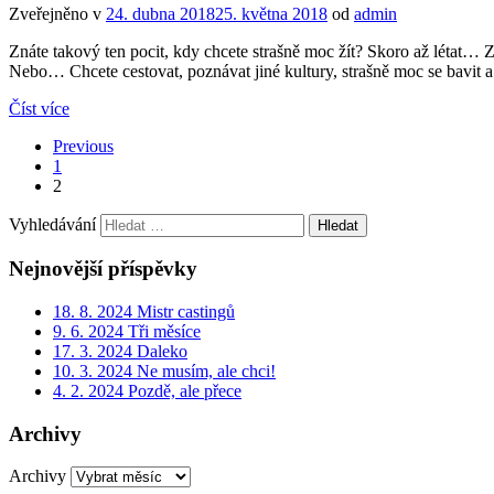
Zveřejněno v
24. dubna 2018
25. května 2018
od
admin
Znáte takový ten pocit, kdy chcete strašně moc žít? Skoro až létat… Zk
Nebo… Chcete cestovat, poznávat jiné kultury, strašně moc se bavit a v
Číst více
Previous
1
2
Vyhledávání
Nejnovější příspěvky
18. 8. 2024 Mistr castingů
9. 6. 2024 Tři měsíce
17. 3. 2024 Daleko
10. 3. 2024 Ne musím, ale chci!
4. 2. 2024 Pozdě, ale přece
Archivy
Archivy