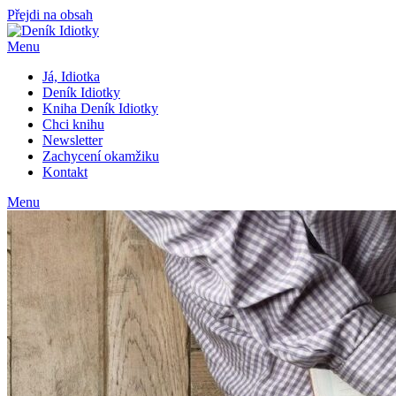
Přejdi na obsah
Menu
Já, Idiotka
Deník Idiotky
Kniha Deník Idiotky
Chci knihu
Newsletter
Zachycení okamžiku
Kontakt
Menu