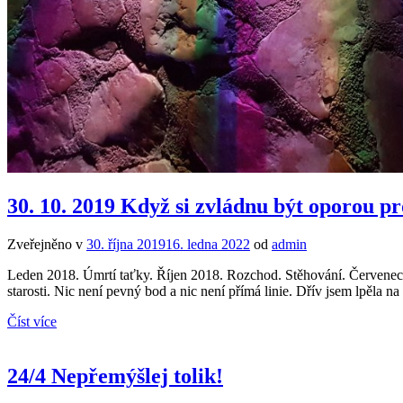
30. 10. 2019 Když si zvládnu být oporou pr
Zveřejněno v
30. října 2019
16. ledna 2022
od
admin
Leden 2018. Úmrtí taťky. Říjen 2018. Rozchod. Stěhování. Červenec 2
starosti. Nic není pevný bod a nic není přímá linie. Dřív jsem lpěla n
Číst více
24/4 Nepřemýšlej tolik!