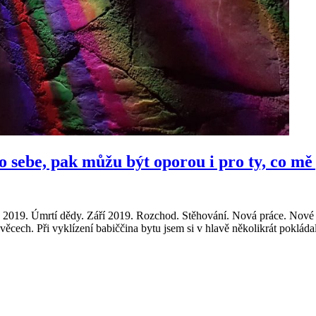
o sebe, pak můžu být oporou i pro ty, co mě
019. Úmrtí dědy. Září 2019. Rozchod. Stěhování. Nová práce. Nové měs
a věcech. Při vyklízení babiččina bytu jsem si v hlavě několikrát poklád