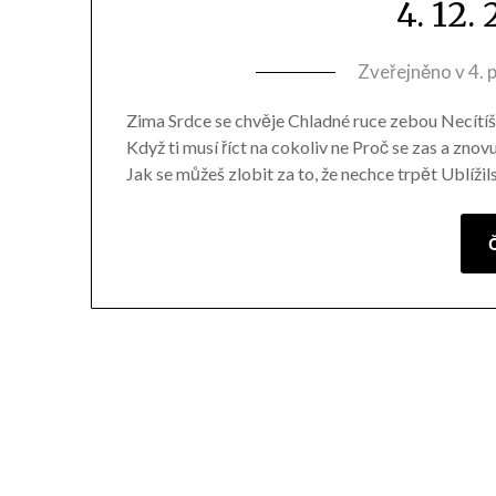
4. 12.
Zveřejněno v
4. 
Zima Srdce se chvěje Chladné ruce zebou Necítíš, 
Když ti musí říct na cokoliv ne Proč se zas a znov
Jak se můžeš zlobit za to, že nechce trpět Ublí
Č