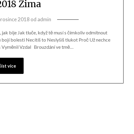
 2018 Zima
prosince 2018
od
admin
jak bije Jak tluče, když tě musí s čímkoliv odmítnout
u bojí bolesti Necítíš to Neslyšíš tlukot Proč Už nechce
žils Vyměnil Vzdal Brouzdání ve tmě…
íst více