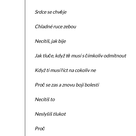
Srdce se chvěje
Chladné ruce zebou
Necítíš, jak bije
Jak tluče, když tě musí s čímkoliv odmítnout
Když ti musí říct na cokoliv ne
Proč se zas a znovu bojí bolesti
Necítíš to
Neslyšíš tlukot
Proč