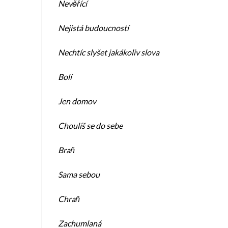
Nevěřící
Nejistá budoucností
Nechtíc slyšet jakákoliv slova
Bolí
Jen domov
Choulíš se do sebe
Braň
Sama sebou
Chraň
Zachumlaná