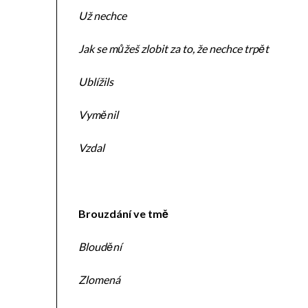
Už nechce
Jak se můžeš zlobit za to, že nechce trpět
Ublížils
Vyměnil
Vzdal
Brouzdání ve tmě
Bloudění
Zlomená