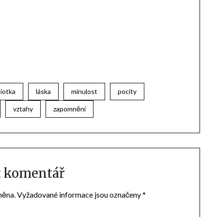
diotka
láska
minulost
pocity
vztahy
zapomnění
t komentář
něna.
Vyžadované informace jsou označeny
*