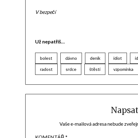
V bezpečí
Už nepatříš…
bolest
dávno
deník
idiot
i
radost
srdce
štěstí
vzpomínka
Napsa
Vaše e-mailová adresa nebude zveřej
KOMENTÁŘ
*