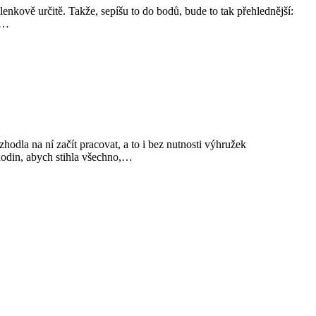
enkově určitě. Takže, sepíšu to do bodů, bude to tak přehlednější:
m…
odla na ní začít pracovat, a to i bez nutnosti výhružek
hodin, abych stihla všechno,…