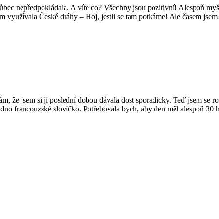
ůbec nepředpokládala. A víte co? Všechny jsou pozitivní! Alespoň myšl
em využívala České dráhy – Hoj, jestli se tam potkáme! Ale časem jse
 že jsem si ji poslední dobou dávala dost sporadicky. Teď jsem se rozh
dno francouzské slovíčko. Potřebovala bych, aby den měl alespoň 30 