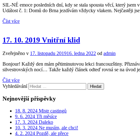
SIL-NÉ emoce posledních dní, kdy se stala spousta věcí, který jsem v
Událost č. 1: Domů do Brna jezdívám vždycky vlakem. Nejčastěji js
Číst více
17. 10. 2019 Vnitřní klid
Zveřejněno v
17. listopadu 2019
16. ledna 2022
od
admin
Bonjour! Každý den mám pětiminutovou lekci francouzštiny. Přiznávám,
silvestrovských nocí… Takže každý článek odteď rovná se na úvod je
Číst více
Vyhledávání
Nejnovější příspěvky
18. 8. 2024 Mistr castingů
9. 6. 2024 Tři měsíce
17. 3. 2024 Daleko
10. 3. 2024 Ne musím, ale chci!
4. 2. 2024 Pozdě, ale přece