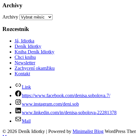
Archivy
Archivy
Rozcestník
Já, Idiotka
Deník Idiotky
Kniha Deník Idiotky
Chci knihu
Newsletter
Zachycení okamžiku
Kontakt
Link
https://www.facebook.com/denisa.sobolova.7/
www.instagram.com/deni.sob
www.linkedin.com/in/denisa-sobolova-22281378
Mail
© 2026 Deník Idiotky
| Powered by
Minimalist Blog
WordPress The