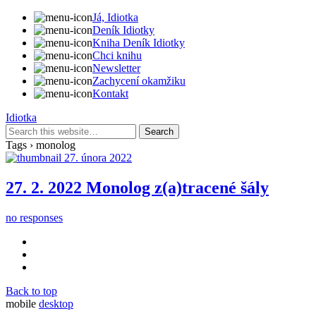
Já, Idiotka
Deník Idiotky
Kniha Deník Idiotky
Chci knihu
Newsletter
Zachycení okamžiku
Kontakt
Idiotka
Tags › monolog
27. února 2022
27. 2. 2022 Monolog z(a)tracené šály
no responses
Back to top
mobile
desktop