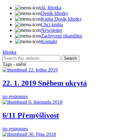
Já, Idiotka
Deník Idiotky
Kniha Deník Idiotky
Chci knihu
Newsletter
Zachycení okamžiku
Kontakt
Idiotka
Tags › snění
22. ledna 2019
22. 1. 2019 Sněhem ukrytá
no responses
6. listopadu 2018
6/11 Přemýšlivost
no responses
30. října 2018