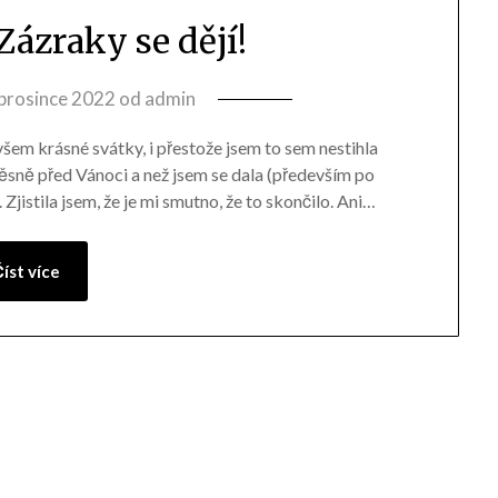
 Zázraky se dějí!
 prosince 2022
od
admin
 všem krásné svátky, i přestože jsem to sem nestihla
 těsně před Vánoci a než jsem se dala (především po
 Zjistila jsem, že je mi smutno, že to skončilo. Ani…
íst více