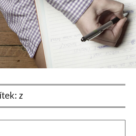
ítek:
z