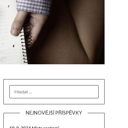
NEJNOVĚJŠÍ PŘÍSPĚVKY
18. 8. 2024 Mistr castingů