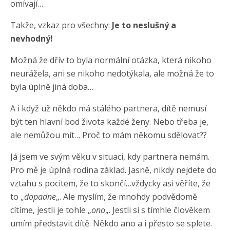
omívají…
Takže, vzkaz pro všechny:
Je to neslušný a
nevhodný!
Možná že dřív to byla normální otázka, která nikoho
neurážela, ani se nikoho nedotýkala, ale možná že to
byla úplně jiná doba…
A i když už někdo má stálého partnera, dítě nemusí
být ten hlavní bod života každé ženy. Nebo třeba je,
ale nemůžou mít… Proč to mám někomu sdělovat??
Já jsem ve svým věku v situaci, kdy partnera nemám.
Pro mě je úplná rodina základ. Jasně, nikdy nejdete do
vztahu s pocitem, že to skončí…vždycky asi věříte, že
to „
dopadne
„. Ale myslím, že mnohdy podvědomě
cítíme, jestli je tohle „
ono
„. Jestli si s tímhle člověkem
umím představit dítě. Někdo ano a i přesto se splete.