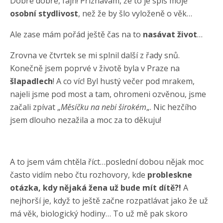
Dobře dobře, fajn! Přiznávám, že to je spíš moje
osobní stydlivost
, než že by šlo vyloženě o věk…
Ale zase mám pořád ještě čas na to
nasávat život
…
Zrovna ve čtvrtek se mi splnil další z řady snů.
Konečně jsem poprvé v životě byla v Praze na
šlapadlech
! A co víc! Byl hustý večer pod mrakem,
najeli jsme pod most a tam, ohromeni ozvěnou, jsme
začali zpívat „
Měsíčku na nebi širokém
„. Nic hezčího
jsem dlouho nezažila a moc za to děkuju!
A to jsem vám chtěla říct…poslední dobou nějak moc
často vidím nebo čtu rozhovory, kde
probleskne
otázka, kdy nějaká žena už bude mít dítě?!
A
nejhorší je, když to ještě začne rozpatlávat jako že už
má věk, biologický hodiny… To už mě pak skoro