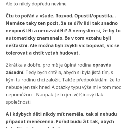
Ale to nikdy dopředu nevíme.
Čtu to pořád a všude. Rozvod. Opustil/opustila…
Nemáte taky ten pocit, že se dřív lidi tak snadno
neopouštěli a nerozváděli? A nemyslím si, že by to
automaticky znamenalo, že v tom vztahu byli
nešťastní. Ale možná byli zvyklí víc bojovat, víc se
tolerovat a chtít vztah budovat.
Zkrátka a dobře, pro mě je úplná rodina
opravdu
zásadní
. Tedy bych chtěla, abych si byla jistá tím, s
kým tu rodinu chci založit. Takže předpokládám, že to
nebude jen tak hned. A otázky typu výše mi v tom moc
nepomůžou… Naopak. Je to jen většinový tlak
společnosti.
A i kdybych děti nikdy mít neměla, tak si nebudu
připadat méněcenná. Pořád budu žít tak, abych