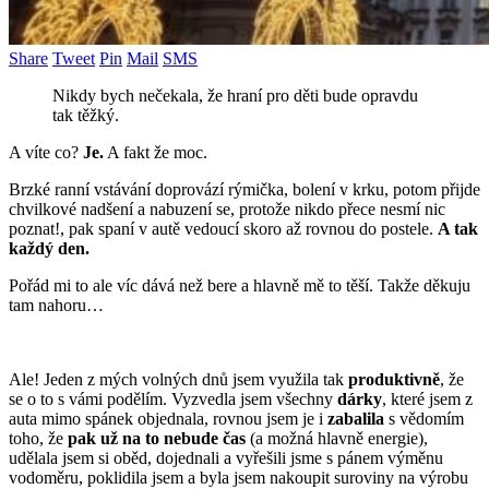
Share
Tweet
Pin
Mail
SMS
Nikdy bych nečekala, že hraní pro děti bude opravdu
tak těžký.
A víte co?
Je.
A fakt že moc.
Brzké ranní vstávání doprovází rýmička, bolení v krku, potom přijde
chvilkové nadšení a nabuzení se, protože nikdo přece nesmí nic
poznat!, pak spaní v autě vedoucí skoro až rovnou do postele.
A tak
každý den.
Pořád mi to ale víc dává než bere a hlavně mě to těší. Takže děkuju
tam nahoru…
Ale! Jeden z mých volných dnů jsem využila tak
produktivně
, že
se o to s vámi podělím. Vyzvedla jsem všechny
dárky
, které jsem z
auta mimo spánek objednala, rovnou jsem je i
zabalila
s vědomím
toho, že
pak už na to nebude čas
(a možná hlavně energie),
udělala jsem si oběd, dojednali a vyřešili jsme s pánem výměnu
vodoměru, poklidila jsem a byla jsem nakoupit suroviny na výrobu