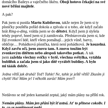
domácího Baileys a vaječného likéru.
Obojí hotovo čekající na své
nové břišní majitele
.
A pak?
Pak jsem si pustila
Martu Kubišovou
, takže nejen že jsem si ty
písničky pouštěla pořád dokola a zpívala si u toho, ale když začalo
hrát
Ring-o-ding
, vrátila jsem se do
dětství
. Když jsem ji slyšela
tehdy poprvé, hned jsem si ji zamilovala. Představovala jsem si, kde
žijí zvonkoví lidé, kteří všem pomáhají…jejich vůně, barvy,
obličeje… Pohádková písnička, která není pohádková.
Je kouzelná
.
Když zavřu oči, jsem znovu tam. A znovu toužím být
zvonkovým dítětem nebo alespoň takového potkat.
A tak
jsem
zažehla všechny svíčky v bytě, všechna světýlka, vytáhla
bublifuk a začala jsem si jako dítě vyrábět bubliny. A bylo
mi tááák dobře.
Jedna větší jak druhá! Teď! Tahle! Ne, tahle je ještě větší! Zkusím ji
chytit! Ha! Mám je! I několik zaráz! Mám jeee!!
Nedávno se mě jeden kamarád zeptal, jaký mám plány na příští rok.
Nemám plány. Mám jen přání být šťastná. Ať to přinese cokoliv. I
to, co se naplánovat nedá.