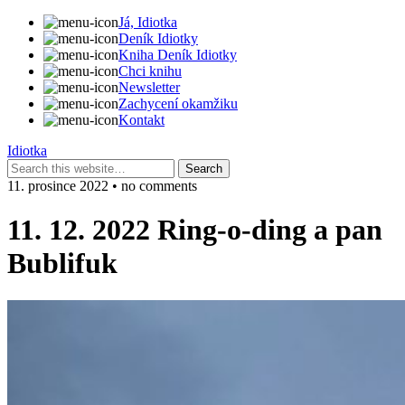
Já, Idiotka
Deník Idiotky
Kniha Deník Idiotky
Chci knihu
Newsletter
Zachycení okamžiku
Kontakt
Idiotka
11. prosince 2022 • no comments
11. 12. 2022 Ring-o-ding a pan
Bublifuk