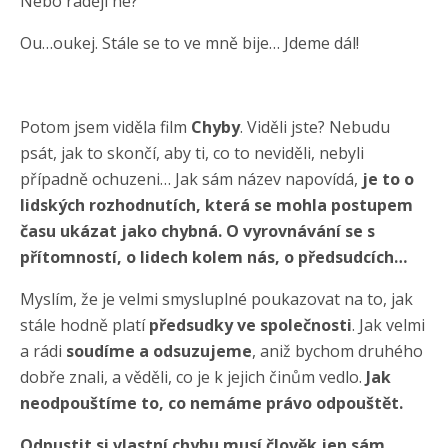
Nebo raději ne?
Ou…oukej. Stále se to ve mně bije… Jdeme dál!
Potom jsem viděla film
Chyby
. Viděli jste? Nebudu
psát, jak to skončí, aby ti, co to neviděli, nebyli
případně ochuzeni… Jak sám název napovídá,
je to o
lidských rozhodnutích, která se mohla postupem
času ukázat jako chybná.
O vyrovnávání se s
přítomností, o lidech kolem nás, o předsudcích…
Myslím, že je velmi smysluplné poukazovat na to, jak
stále hodně platí
předsudky ve společnosti
. Jak velmi
a rádi
soudíme a odsuzujeme
, aniž bychom druhého
dobře znali, a věděli, co je k jejich činům vedlo.
Jak
neodpouštíme to, co nemáme právo odpouštět.
Odpustit si vlastní chybu musí člověk jen sám