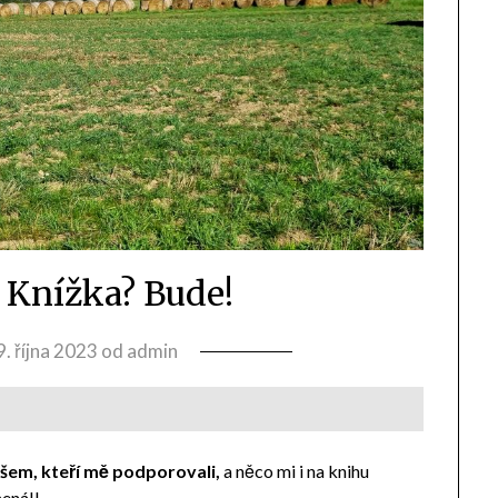
3 Knížka? Bude!
9. října 2023
od
admin
šem, kteří mě podporovali,
a něco mi i na knihu
mená!!