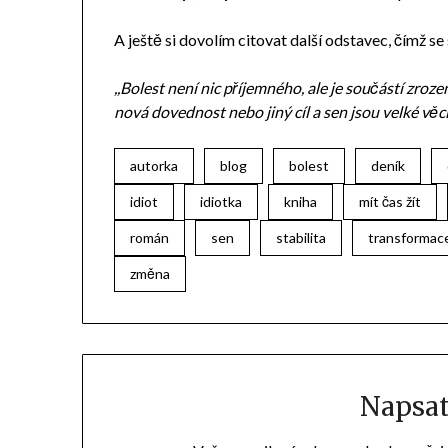
A ještě si dovolím citovat další odstavec, čímž 
,,Bolest není nic příjemného, ale je součástí zroze
nová dovednost nebo jiný cíl a sen jsou velké věci
autorka
blog
bolest
deník
idiot
idiotka
kniha
mít čas žít
román
sen
stabilita
transformac
změna
Napsa