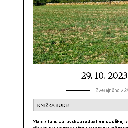
29. 10. 202
Zveřejněno v
2
KNÍŽKA BUDE!
Mám z toho obrovskou radost a moc děkuji v
přispěli. Moc si toho vážím a moc to pro mě zna