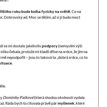
říštího roku bude kniha fyzicky na světě.
Co na
r, Dobrovský ad. Moc se těším, až si jí budu moct
lidí se mi dostalo jakékoliv
podpory
(nemyslím výši
trošku čekala, protože mi kladli dříve na srdce, že jim na
i mě nepodpořit – jsou to taková ta „dobrá srdce, co to
situace
.
ěle.
ky
Dominiky Paškové
(která shodou okolností vydala
nta). Ráda bych tu citovala právě pár
myšlenek
, které