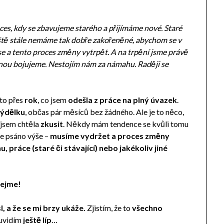
oces, kdy se zbavujeme starého a přijímáme nové. Staré
 ještě stále nemáme tak dobře zakořeněné, abychom se v
se a tento proces změny vytrpět. A na trpění jsme právě
šinou bojujeme. Nestojím nám za námahu. Raději se
 to přes
rok
, co jsem
odešla z práce na plný úvazek
.
výdělku
, občas pár měsíců bez žádného. Ale je to něco,
 jsem chtěla
zkusit
. Někdy mám tendence se kvůli tomu
k je psáno výše –
musíme vydržet a proces změny
, práce (staré či stávající) nebo jakékoliv jiné
vejme!
, a že se mi brzy ukáže.
Zjistím, že to
všechno
 uvidím
ještě líp
…