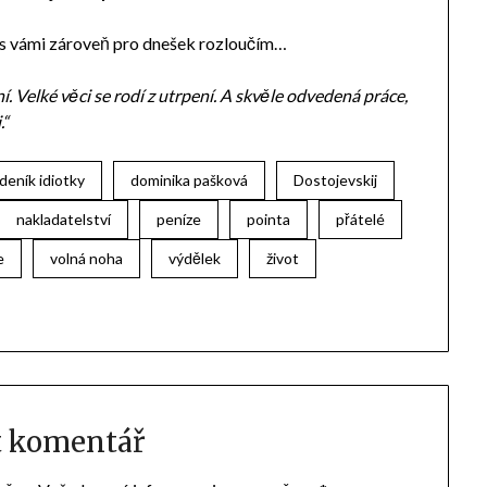
se s vámi zároveň pro dnešek rozloučím…
ní. Velké věci se rodí z utrpení. A skvěle odvedená práce,
.“
deník idiotky
dominika pašková
Dostojevskij
nakladatelství
peníze
pointa
přátelé
e
volná noha
výdělek
život
t komentář