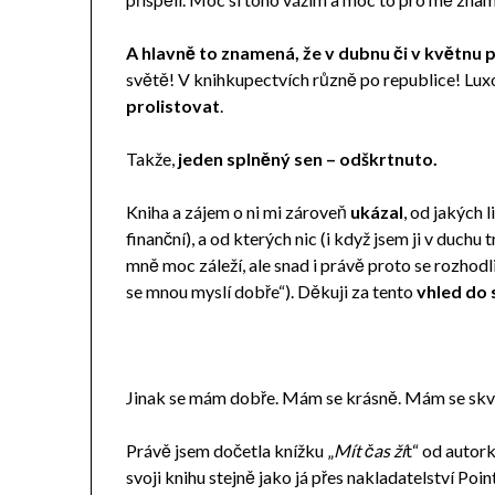
A hlavně to znamená, že v dubnu či v květnu p
světě! V knihkupectvích různě po republice! Luxo
prolistovat
.
Takže,
jeden splněný sen – odškrtnuto.
Kniha a zájem o ni mi zároveň
ukázal
, od jakých 
finanční), a od kterých nic (i když jsem ji v duchu 
mně moc záleží, ale snad i právě proto se rozhodl
se mnou myslí dobře“). Děkuji za tento
vhled do 
Jinak se mám dobře. Mám se krásně. Mám se skv
Právě jsem dočetla knížku „
Mít čas ží
t“ od autor
svoji knihu stejně jako já přes nakladatelství Poi