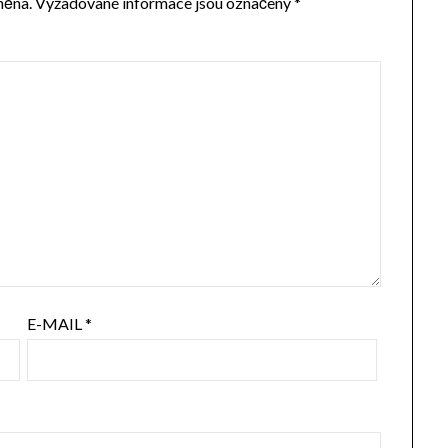
něna.
Vyžadované informace jsou označeny
*
E-MAIL
*