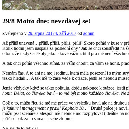
29/8 Motto dne: nevzdávej se!
Zveřejněno v
29. srpna 2017
4. září 2017
od
admin
Až příliš unavená…příliš, příliš, příliš, příliš. Skoro pořád v kuse v
Kolik hodin jsem naspala za poslední dny? Jak se chci soustředit na š
o tom, že i když si školy jako takové vážím, titul pro mě není všechno
A tak chci pořád všechno stíhat, za vším chodit, za vším se honit, pra
Nemám čas. A to ani na moji rodinu, která měla posezení i s mým strý
těžko hledali… A tak mě to zase vede k otázce, jestli se nebudu muset 
Jenže vždycky když se takto polituju, dojdu nakonec k otázce, jestli př
honit.
Dělat, co člověka baví – to má být motto každého člověka. Ne ží
Což o to, můžu říct, že mě mé práce ve výsledku baví, ale na druhou s
je kulturní management v praxi! Kapitola 10…
“ Druhá práce je nová,
můžu psát scénáře a alespoň mě nebude nic rozptylovat (ideálně na n
ještě se pak za to sama na sebe zlobím.
Ne, nejde to tak dál.