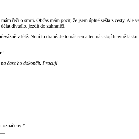
 řeči o smrti. Občas mám pocit, že jsem úplně sešla z cesty. Ale ve
ělat divadlo, jezdit do zahraničí.
ážně v létě. Není to drahé. Je to náš sen a ten nás stojí hlavně lásku 
e!
e na čase ho dokončit. Pracuj!
ou označeny
*