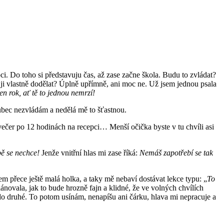
pci. Do toho si představuju čas, až zase začne škola. Budu to zvládat?
i ji vlastně dodělat? Úplně upřímně, ani moc ne. Už jsem jednou psala
jen rok, ať tě to jednou nemrzí!
 vůbec nezvládám a nedělá mě to šťastnou.
večer po 12 hodinách na recepci… Menší očička byste v tu chvíli asi
bě se nechce!
Jenže vnitřní hlas mi zase říká:
Nemáš zapotřebí se tak
em přece ještě malá holka, a taky mě nebaví dostávat lekce typu: „
To
novala, jak to bude hrozně fajn a klidné, že ve volných chvílích
do druhé. To potom usínám, nenapíšu ani čárku, hlava mi nepracuje a