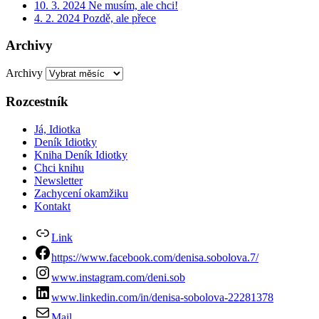
10. 3. 2024 Ne musím, ale chci!
4. 2. 2024 Pozdě, ale přece
Archivy
Archivy
Rozcestník
Já, Idiotka
Deník Idiotky
Kniha Deník Idiotky
Chci knihu
Newsletter
Zachycení okamžiku
Kontakt
Link
https://www.facebook.com/denisa.sobolova.7/
www.instagram.com/deni.sob
www.linkedin.com/in/denisa-sobolova-22281378
Mail