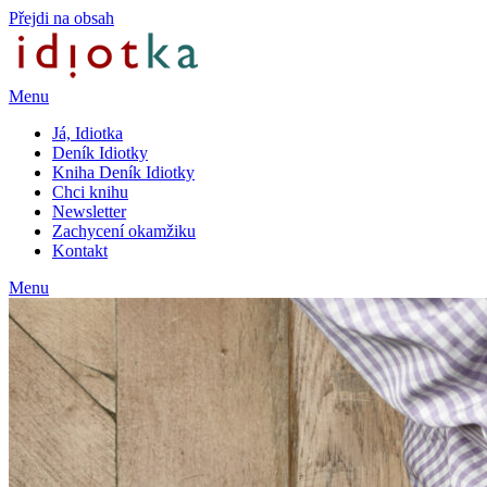
Přejdi na obsah
Menu
Já, Idiotka
Deník Idiotky
Kniha Deník Idiotky
Chci knihu
Newsletter
Zachycení okamžiku
Kontakt
Menu