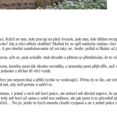
 práci. Když ne tam, kde pracuji na plný úvazek, pak tam, kde dělám rece
kolu? Jak ji chci někdy dodělat? Možná by se spíš nabízela otázka: chc
. A pro dnešní zaměstnavatele už asi taky ne. Jenže, pořád si říkám:
už 
covat, učit se, psát scénáře, hrát divadlo a přitom se přistihávám, že to
cem, kterého jsem ták dlouho neviděla, a nemohla jsem přijít dřív, než 
jednoho z těchto tří věcí vzdát.
ece jen nejsem líná a příliš rychle se vzdávající.
Třeba by to šlo, ale to
t tak, aby měl peníze a udřel se.
tranu, v jedné z nich mě baví práce, ale nebaví mě dávání najevo, že js
 tedy mě baví už sama o sobě tou změnou, ale jak jsem si to původně plá
oční)… No jo, jenže to bych musela chodit vyspaná a ne z jedné práce 