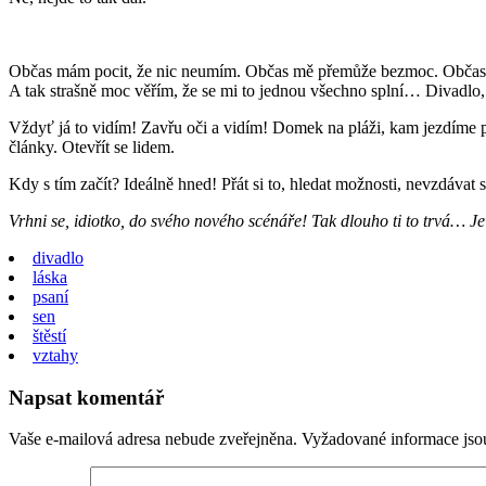
Občas mám pocit, že nic neumím. Občas mě přemůže bezmoc. Občas mám
A tak strašně moc věřím, že se mi to jednou všechno splní… Divadlo, d
Vždyť já to vidím! Zavřu oči a vidím! Domek na pláži, kam jezdíme přev
články. Otevřít se lidem.
Kdy s tím začít? Ideálně hned! Přát si to, hledat možnosti, nevzdávat s
Vrhni se, idiotko, do svého nového scénáře! Tak dlouho ti to trvá… J
divadlo
láska
psaní
sen
štěstí
vztahy
Napsat komentář
Vaše e-mailová adresa nebude zveřejněna.
Vyžadované informace js