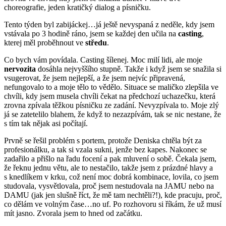
choreografie, jeden kratičký dialog a písničku.
Tento týden byl zabijáckej…já ještě nevyspaná z neděle, kdy jsem
vstávala po 3 hodině ráno, jsem se každej den učila na
casting
,
kterej měl proběhnout ve
středu
.
Co bych vám povídala. Casting šílenej. Moc milí lidi, ale moje
nervozita
dosáhla nejvyššího stupně. Takže i když jsem se snažila si
vsugerovat, že jsem nejlepší, a že jsem nejvíc připravená,
nefungovalo to a moje tělo to vědělo. Situace se maličko zlepšila ve
chvíli, kdy jsem musela chvíli čekat na předchozí uchazečku, která
zrovna zpívala těžkou písničku ze zadání. Nevyzpívala to. Moje zlý
já se zatetelilo blahem, že když to nezazpívám, tak se nic nestane, že
s tím tak nějak asi počítají.
Prvně se řešil problém s portem, protože Deniska chtěla být za
profesionálku, a tak si vzala sukni, jenže bez kapes. Nakonec se
zadařilo a přišlo na řadu focení a pak mluvení o sobě. Čekala jsem,
že řeknu jednu větu, ale to nestačilo, takže jsem z prázdné hlavy a
s knedlíkem v krku, což není moc dobrá kombinace, lovila, co jsem
studovala, vysvětlovala, proč jsem nestudovala na JAMU nebo na
DAMU (jak jen slušně říct, že mě tam nechtěli?!), kde pracuju, proč,
co dělám ve volným čase…no uf. Po rozhovoru si říkám, že už musí
mít jasno. Zvorala jsem to hned od začátku.