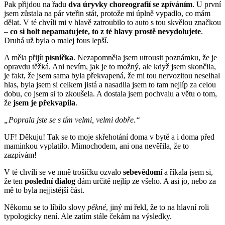
Pak přijdou na řadu
dva úryvky choreografií se zpíváním
. U první
jsem zůstala na pár vteřin stát, protože mi úplně vypadlo, co mám
dělat. V té chvíli mi v hlavě zatroubilo to auto s tou skvělou značkou
–
co si holt nepamatujete, to z té hlavy prostě nevydolujete
.
Druhá už byla o malej fous lepší.
A měla přijít
písnička
. Nezapomněla jsem utrousit poznámku, že je
opravdu těžká. Ani nevím, jak je to možný, ale když jsem skončila,
je fakt, že jsem sama byla překvapená, že mi tou nervozitou neselhal
hlas, byla jsem si celkem jistá a nasadila jsem to tam nejlíp za celou
dobu, co jsem si to zkoušela. A dostala jsem pochvalu a větu o tom,
že
jsem je překvapila
.
„Poprala jste se s tím velmi, velmi dobře.“
UF! Děkuju! Tak se to moje skřehotání doma v bytě a i doma před
maminkou vyplatilo. Mimochodem, ani ona nevěřila, že to
zazpívám!
V té chvíli se ve mně trošičku ozvalo
sebevědomí
a říkala jsem si,
že ten
poslední
dialog
dám určitě nejlíp ze všeho. A asi jo, nebo za
mě to byla nejjistější část.
Někomu se to líbilo slovy
pěkné
, jiný mi řekl, že to na hlavní roli
typologicky není. Ale zatím stále čekám na výsledky.