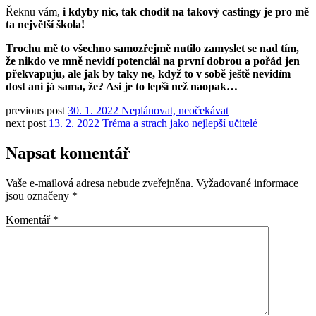
Řeknu vám,
i kdyby nic, tak chodit na takový castingy je pro mě
ta největší škola!
Trochu mě to všechno samozřejmě nutilo zamyslet se nad tím,
že nikdo ve mně nevidí potenciál na první dobrou a pořád jen
překvapuju, ale jak by taky ne, když to v sobě ještě nevidím
dost ani já sama, že? Asi je to lepší než naopak…
previous post
30. 1. 2022 Neplánovat, neočekávat
next post
13. 2. 2022 Tréma a strach jako nejlepší učitelé
Napsat komentář
Vaše e-mailová adresa nebude zveřejněna.
Vyžadované informace
jsou označeny
*
Komentář
*