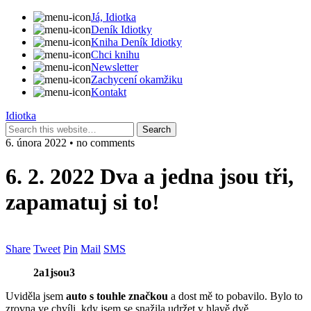
Já, Idiotka
Deník Idiotky
Kniha Deník Idiotky
Chci knihu
Newsletter
Zachycení okamžiku
Kontakt
Idiotka
6. února 2022 • no comments
6. 2. 2022 Dva a jedna jsou tři,
zapamatuj si to!
Share
Tweet
Pin
Mail
SMS
2a1jsou3
Uviděla jsem
auto s touhle
značkou
a dost mě to pobavilo. Bylo to
zrovna ve chvíli, kdy jsem se snažila udržet v hlavě dvě