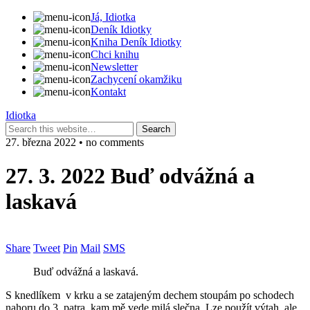
Já, Idiotka
Deník Idiotky
Kniha Deník Idiotky
Chci knihu
Newsletter
Zachycení okamžiku
Kontakt
Idiotka
27. března 2022 • no comments
27. 3. 2022 Buď odvážná a
laskavá
Share
Tweet
Pin
Mail
SMS
Buď odvážná a laskavá.
S knedlíkem v krku a se zatajeným dechem stoupám po schodech
nahoru do 3. patra, kam mě vede milá slečna. Lze použít výtah, ale