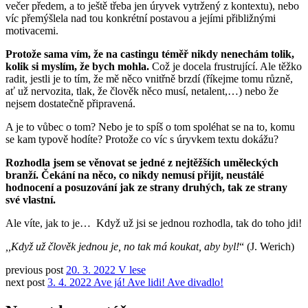
večer předem, a to ještě třeba jen úryvek vytržený z kontextu), nebo
víc přemýšlela nad tou konkrétní postavou a jejími přibližnými
motivacemi.
Protože sama vím, že na castingu téměř nikdy nenechám tolik,
kolik si myslím, že bych mohla.
Což je docela frustrující. Ale těžko
radit, jestli je to tím, že mě něco vnitřně brzdí (říkejme tomu různě,
ať už nervozita, tlak, že člověk něco musí, netalent,…) nebo že
nejsem dostatečně připravená.
A je to vůbec o tom? Nebo je to spíš o tom spoléhat se na to, komu
se kam typově hodíte? Protože co víc s úryvkem textu dokážu?
Rozhodla jsem se věnovat se jedné z nejtěžších uměleckých
branží. Čekání na něco, co nikdy nemusí přijít, neustálé
hodnocení a posuzování jak ze strany druhých, tak ze strany
své vlastní.
Ale víte, jak to je… Když už jsi se jednou rozhodla, tak do toho jdi!
,,Když už člověk jednou je, no tak má koukat, aby byl!
“ (J. Werich)
previous post
20. 3. 2022 V lese
next post
3. 4. 2022 Ave já! Ave lidi! Ave divadlo!