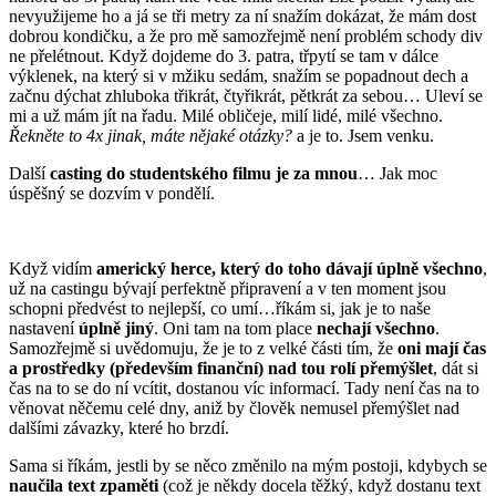
nevyužijeme ho a já se tři metry za ní snažím dokázat, že mám dost
dobrou kondičku, a že pro mě samozřejmě není problém schody div
ne přelétnout. Když dojdeme do 3. patra, třpytí se tam v dálce
výklenek, na který si v mžiku sedám, snažím se popadnout dech a
začnu dýchat zhluboka třikrát, čtyřikrát, pětkrát za sebou… Uleví se
mi a už mám jít na řadu. Milé obličeje, milí lidé, milé všechno.
Řekněte to 4x jinak, máte nějaké otázky?
a je to. Jsem venku.
Další
casting do studentského filmu je za mnou
… Jak moc
úspěšný se dozvím v pondělí.
Když vidím
americký herce, který do toho dávají úplně všechno
,
už na castingu bývají perfektně připravení a v ten moment jsou
schopni předvést to nejlepší, co umí…říkám si, jak je to naše
nastavení
úplně jiný
. Oni tam na tom place
nechají všechno
.
Samozřejmě si uvědomuju, že je to z velké části tím, že
oni mají čas
a prostředky (především finanční) nad tou rolí přemýšlet
, dát si
čas na to se do ní vcítit, dostanou víc informací. Tady není čas na to
věnovat něčemu celé dny, aniž by člověk nemusel přemýšlet nad
dalšími závazky, které ho brzdí.
Sama si říkám, jestli by se něco změnilo na mým postoji, kdybych se
naučila text zpaměti
(což je někdy docela těžký, když dostanu text