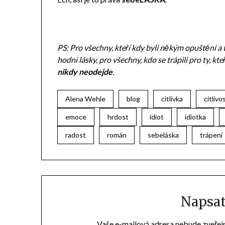
PS: Pro všechny, kteří kdy byli někým opuštěni a tr
hodni lásky, pro všechny, kdo se trápili pro ty, kte
nikdy neodejde
.
Alena Wehle
blog
citlivka
citlivo
emoce
hrdost
idiot
idiotka
radost
román
sebeláska
trápení
Napsa
Vaše e-mailová adresa nebude zveřej