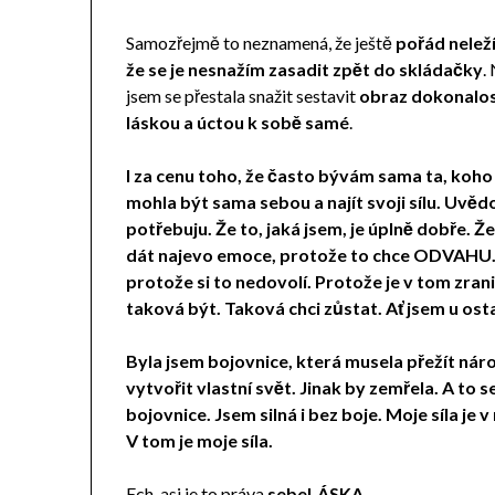
Samozřejmě to neznamená, že ještě
pořád neleží
že se je nesnažím zasadit zpět do skládačky
.
jsem se přestala snažit sestavit
obraz dokonalos
láskou a úctou k sobě samé
.
I za cenu toho, že často bývám sama ta, koho 
mohla být sama sebou a najít svoji sílu. Uvědo
potřebuju. Že to, jaká jsem, je úplně dobře. Že
dát najevo emoce, protože to chce ODVAHU. M
protože si to nedovolí. Protože je v tom zranit
taková být. Taková chci zůstat. Ať jsem u ostat
Byla jsem bojovnice, která musela přežít náro
vytvořit vlastní svět. Jinak by zemřela. A to s
bojovnice. Jsem silná i bez boje. Moje síla je
V tom je moje síla.
Ech, asi je to práva
sebeLÁSKA
.