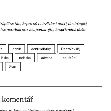
ápili se tím, že pro ně nebyli dost dobří, dostačující,
ří se netrápili pro vás, pamatujte, že
spřízněná duše
st
deník
deník idiotky
Dostojevskij
láska
neláska
odvaha
opuštění
život
t komentář
něna.
Vyžadované informace jsou označeny
*