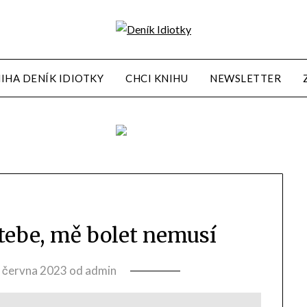
IHA DENÍK IDIOTKY
CHCI KNIHU
NEWSLETTER
í tebe, mě bolet nemusí
. června 2023
od
admin