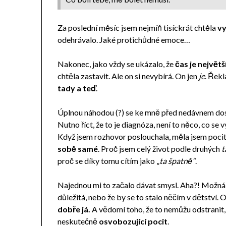
Za poslední měsíc jsem nejmíň tisíckrát chtěla
vy
odehrávalo. Jaké protichůdné emoce…
Nakonec, jako vždy se ukázalo, že
čas je největš
chtěla zastavit. Ale on si nevybírá. On jen
je
. Řekl
tady a teď
.
Úplnou náhodou (?) se ke mně před nedávnem do
Nutno říct, že to je diagnóza, není to něco, co se 
Když jsem rozhovor poslouchala, měla jsem poci
sobě samé
. Proč jsem celý život podle druhých
t
proč se díky tomu cítím jako „
ta špatně“
.
Najednou mi to začalo dávat smysl. Aha?! Možná ž
důležitá, nebo že by se to stalo něčím v dětství.
dobře já.
A vědomí toho, že to nemůžu odstranit, 
neskutečně
osvobozující pocit
.