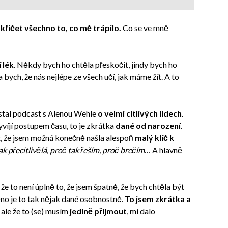
křičet
všechno to, co mě trápilo.
Co se ve mně
í lék
. Někdy bych ho chtěla přeskočit, jindy bych ho
a bych, že nás nejlépe ze všech učí, jak máme žít. A to
stal podcast s Alenou Wehle
o velmi citlivých lidech
.
vyvíjí postupem času, to je zkrátka
dané od narození
.
t, že jsem možná konečně našla alespoň
malý klíč k
ak přecitlivělá, proč tak řeším, proč brečím
… A hlavně
e to není úplně to, že jsem špatně, že bych chtěla být
 Ono je to tak nějak dané osobnostně.
To jsem zkrátka a
ale že to (se) musím
jedině přijmout
, mi dalo