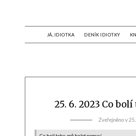
JÁ, IDIOTKA
DENÍK IDIOTKY
KN
25. 6. 2023 Co bol
Zveřejněno v
25
Co bolí tebe, mě bolet nemusí.