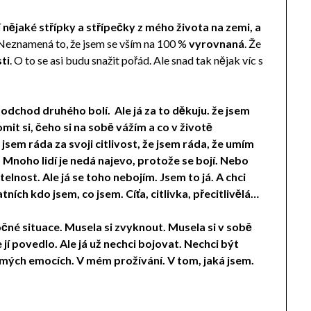
 nějaké střípky a střípečky z mého života na zemi, a
 Neznamená to, že jsem se vším na 100 %
vyrovnaná
. Že
ti
. O to se asi budu snažit pořád. Ale snad tak nějak víc s
odchod druhého bolí. Ale já za to děkuju. že jsem
mit si, čeho si na sobě vážím a co v životě
 jsem ráda za svoji citlivost, že jsem ráda, že umím
noho lidí je nedá najevo, protože se bojí. Nebo
elnost. Ale já se toho nebojím. Jsem to já. A chci
ních kdo jsem, co jsem. Cíťa, citlivka, přecitlivělá…
čné situace. Musela si zvyknout. Musela si v sobě
e jí povedlo. Ale já už nechci bojovat. Nechci být
 v mých emocích. V mém prožívání. V tom, jaká jsem.