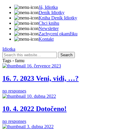
Já, Idiotka
Deník Idiotky
Kniha Deník Idiotky
Chci knihu
Newsletter
Zachycení okamžiku
Kontakt
Idiotka
Tags › famu
16. července 2023
16. 7. 2023 Veni, vidi, …?
no responses
10. dubna 2022
10. 4. 2022 Dotočeno!
no responses
3. dubna 2022