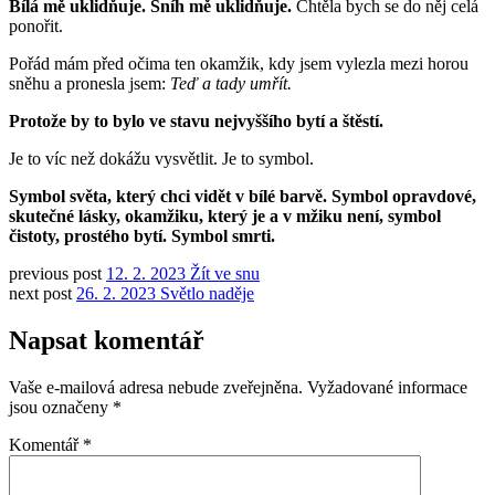
Bílá mě uklidňuje.
Sníh mě uklidňuje.
Chtěla bych se do něj celá
ponořit.
Pořád mám před očima ten okamžik, kdy jsem vylezla mezi horou
sněhu a pronesla jsem:
Teď a tady umřít.
Protože by to bylo ve stavu nejvyššího bytí a štěstí.
Je to víc než dokážu vysvětlit. Je to symbol.
Symbol světa, který chci vidět v bílé barvě. Symbol opravdové,
skutečné lásky, okamžiku, který je a v mžiku není, symbol
čistoty, prostého bytí. Symbol smrti.
previous post
12. 2. 2023 Žít ve snu
next post
26. 2. 2023 Světlo naděje
Napsat komentář
Vaše e-mailová adresa nebude zveřejněna.
Vyžadované informace
jsou označeny
*
Komentář
*