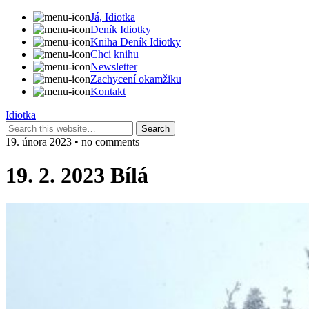
Já, Idiotka
Deník Idiotky
Kniha Deník Idiotky
Chci knihu
Newsletter
Zachycení okamžiku
Kontakt
Idiotka
19. února 2023 • no comments
19. 2. 2023 Bílá