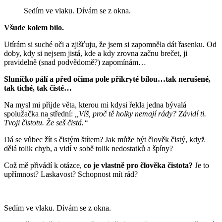
Sedím ve vlaku. Dívám se z okna.
Všude kolem bílo.
Utírám si suché oči a zjišťuju, že jsem si zapomněla dát řasenku. Od
doby, kdy si nejsem jistá, kde a kdy zrovna začnu brečet, ji
pravidelně (snad podvědomě?) zapomínám…
Sluníčko pálí a před očima pole přikryté bílou…tak nerušené,
tak tiché, tak čisté…
Na mysl mi přijde věta, kterou mi kdysi řekla jedna bývalá
spolužačka na střední:
,,Víš, proč tě holky nemají rády? Závidí ti.
Tvoji čistotu. Že seš čistá.“
Dá se vůbec žít s čistým štítem? Jak může být člověk čistý, když
dělá tolik chyb, a vidí v sobě tolik nedostatků a špíny?
Což mě přivádí k otázce,
co je vlastně pro člověka čistota?
Je to
upřímnost? Laskavost? Schopnost mít rád?
Sedím ve vlaku. Dívám se z okna.